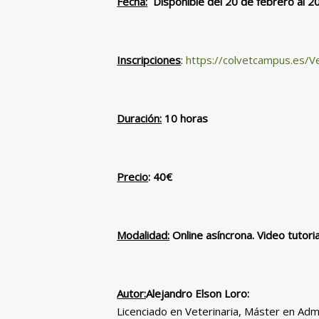
Fecha
:
Disponible del 20 de febrero al 
Inscripciones
:
https://colvetcampus.es/Ve
Duración:
10 horas
Precio
:
40€
Modalidad:
Online asíncrona. Video tutoria
Autor:
Alejandro Elson Loro:
Licenciado en Veterinaria, Máster en Admi